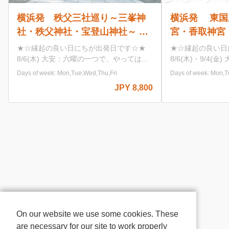
横浜発 秩父三社巡り～三峯神
横浜発 東国
社・秩父神社・宝登山神社～ 関
宮・香取神宮
東人気No,1のパワースポット巡
最大級のパワ
★☆縁起の良い日にちが出発日です☆★
★☆縁起の良い日
り[A181-Y]
り 北総の小
8/6(木) 大安：六曜の一つで、やってはい
8/6(木)・9/4(
けないことが何もない日 9/14(月) 大安：
ってはいけないことが何も
由散策もオス
Days of week: Mon,Tue,Wed,Thu,Fri
Days of week: Mon,T
六曜の一つで、やってはいけないことが何
一粒万倍日：わず
JPY 8,800
もない日 一粒万倍日：わずかな善行が万
むとされる、最強
倍にも膨らむとされる、最強の開運日
一つで、やっては
8/18(火)・8/25(火)・10/14(水)・
日 7/22(水)・8/13(木)・8/25(火)・
10/26(月)・11/4(水)・11/19(木) 一粒万倍
10/26(月) 一
日：わずかな善行が万倍にも膨らむとされ
倍にも膨らむとさ
る、最強の開運日 9/25(金) 天赦日：暦の
10/1(木) 一
中で最も良い大吉日とされる日で、天が万
にも膨らむとされ
物の罪を赦す日とされています。 10/1(木)
日：暦の中で最も
一粒万倍日：わずかな善行が万倍にも膨ら
で、天が万物の罪
むとされる、最強の開運日 天赦日：暦の
す。 10/19(月) 大安：六曜の一つで、やっ
中で最も良い大吉日とされる日で、天が万
てはいけないこと
物の罪を赦す日とされています。 【宝登
金色の縞模様が金
On our website we use some cookies. These
山神社】 秩父山塊でも数少ない独立峰で
は吉日の中でも最
are necessary for our site to work properly