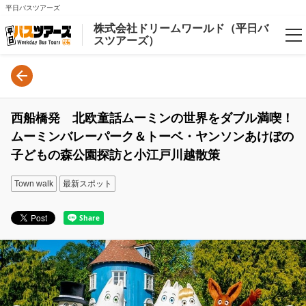
平日バスツアーズ
株式会社ドリームワールド（平日バ
スツアーズ）
Language
日本語
西船橋発 北欧童話ムーミンの世界をダブル満喫！
English
ムーミンバレーパーク＆トーベ・ヤンソンあけぼの
子どもの森公園探訪と小江戸川越散策
Login/Reservations
Town walk
最新スポット