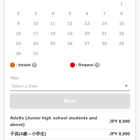
1
2
3
4
5
6
7
8
9
10
11
12
13
14
15
16
17
18
19
20
21
22
23
24
25
26
27
28
29
30
31
: Instant
?
: Request
?
Time
Next
Adults (Junior high school students and
JPY 8,990
above)
子供(4歳～小学生)
JPY 8,990