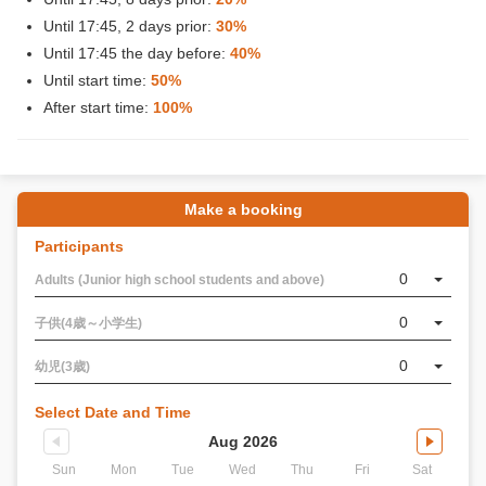
Until 17:45, 2 days prior:
30%
Until 17:45 the day before:
40%
Until start time:
50%
After start time:
100%
Make a booking
Participants
0
Adults (Junior high school students and above)
0
子供(4歳～小学生)
0
幼児(3歳)
Select Date and Time
Aug 2026
Sun
Mon
Tue
Wed
Thu
Fri
Sat