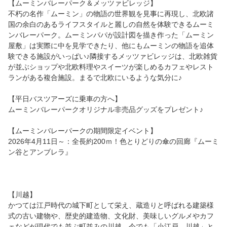
【ムーミンバレーパーク＆メッツァビレッジ】
不朽の名作「ムーミン」の物語の世界観を見事に再現し、北欧諸
国の余白のあるライフスタイルと麗しの自然を体験できるムーミ
ンバレーパーク。ムーミンパパが設計図を描き作った「ムーミン
屋敷」は実際に中を見学できたり、他にもムーミンの物語を追体
験できる施設がいっぱい♪隣接するメッツァビレッジは、北欧雑貨
が並ぶショップや北欧料理やスイーツが楽しめるカフェやレスト
ランがある複合施設。まるで北欧にいるような気分に♪
【平日バスツアーズに乗車の方へ】
ムーミンバレーパークオリジナル非売品グッズをプレゼント♪
【ムーミンバレーパークの期間限定イベント】
2026年4月11日～：全長約200ｍ！色とりどりの傘の回廊『ムーミ
ン谷とアンブレラ』
【川越】
かつては江戸時代の城下町として栄え、蔵造りと呼ばれる建築様
式の古い建物や、歴史的建造物、文化財、美味しいグルメやカフ
ェなどが現代でも並ぶ町並みの川越。今でも「小江戸 川越」と