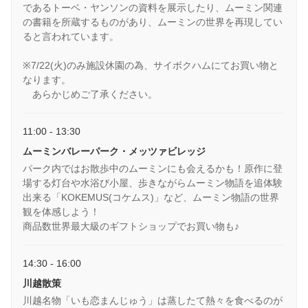
であるトーベ・ヤンソンの資料を展示したり、ムーミン関連
の書籍を所蔵するものがあり、ムーミンの世界を再現してい
ると言われています。
※7/22(火)のみ施設休園の為、サイボクハムにてお買い物と
なります。
あらかじめご了承ください。
11:00 - 13:30
ムーミンバレーパーク・メッツァビレッジ
パーク内ではお散歩中のムーミンにも会えるかも！原作に登
場する灯台や水浴び小屋、歩きながらムーミン物語を追体験
出来る「KOKEMUS(コケムス)」など、ムーミン物語の世界
観を体感しよう！
商品数世界最大級のギフトショップでお買い物も♪
14:30 - 16:00
川越散策
川越名物「いも恋まんじゅう」は蒸したて熱々を食べるのが