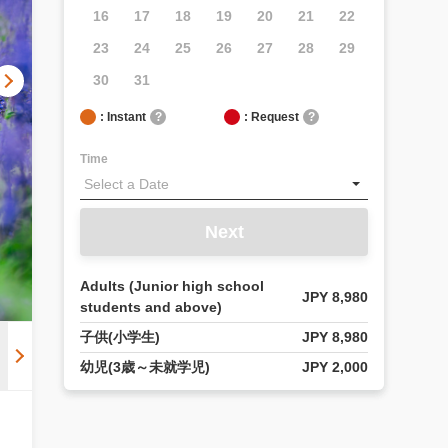
16
17
18
19
20
21
22
23
24
25
26
27
28
29
30
31
: Instant
?
: Request
?
Time
Next
Adults (Junior high school
JPY 8,980
students and above)
子供(小学生)
JPY 8,980
幼児(3歳～未就学児)
JPY 2,000