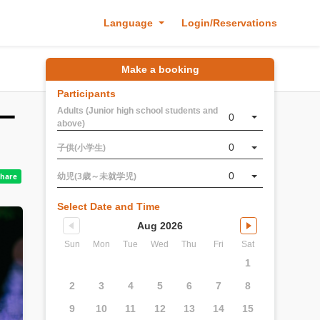
Language
Login/Reservations
Make a booking
Participants
Adults (Junior high school students and
ー
0
above)
0
子供(小学生)
0
幼児(3歳～未就学児)
Select Date and Time
Aug 2026
Sun
Mon
Tue
Wed
Thu
Fri
Sat
1
2
3
4
5
6
7
8
9
10
11
12
13
14
15