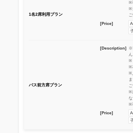
※
※
1名2席利用プラン
ご
[Price]
A
[Description]
※
ん
※
※
※
ま
バス前方席プラン
ご
※
な
※
[Price]
A