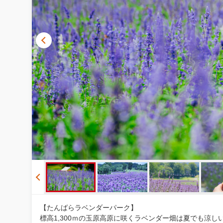
【たんばらラベンダーパーク】
標高1,300ｍの玉原高原に咲くラベンダー畑は夏でも涼