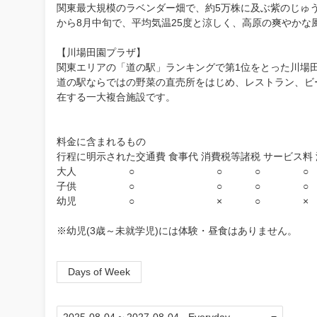
関東最大規模のラベンダー畑で、約5万株に及ぶ紫のじゅ
から8月中旬で、平均気温25度と涼しく、高原の爽やかな
【川場田園プラザ】
関東エリアの「道の駅」ランキングで第1位をとった川場
道の駅ならではの野菜の直売所をはじめ、レストラン、ビ
在する一大複合施設です。
料金に含まれるもの
行程に明示された交通費 食事代 消費税等諸税 サービス料
大人 ○ ○ ○ ○
子供 ○ ○ ○ ○
幼児 ○ × ○ ×
※幼児(3歳～未就学児)には体験・昼食はありません。
Days of Week