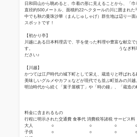
日和田山から眺めると、巾着の形に見えることから、「巾
直径約500メートル、面積約22ヘクタールの川に囲まれ
中でも秋の曼珠沙華（まんじゅしゃげ）群生地は辺り一面
スポットです！
【初かり亭】
川越にある日本料理店で、芋を使った料理や豊富な献立で
す。 うなぎ料理は、創業当時から人
ださい♪
【川越】
かつては江戸時代の城下町として栄え、蔵造りと呼ばれる
美味しいグルメやカフェなどが現代でも並ぶ町並みの川越
明治時代から続く「菓子屋横丁」や「時の鐘」、「蔵造の
料金に含まれるもの
行程に明示された交通費 食事代 消費税等諸税 サービス料
大人 ○ ○ ○ 
子供 ○ ○ ○ 