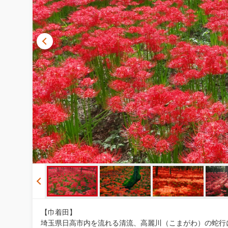
【巾着田】
埼玉県日高市内を流れる清流、高麗川（こまがわ）の蛇行