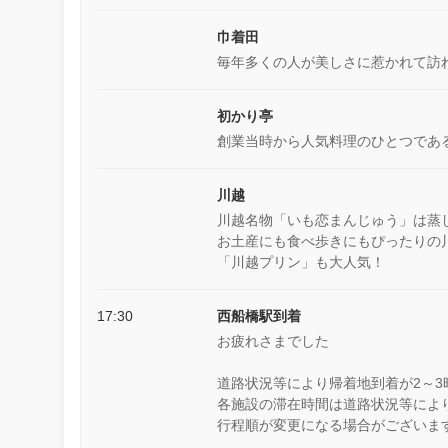
巾着田
毎年多くの人が美しさに惹かれて訪
初かり亭
創業当時から人気料理のひとつであ
川越
川越名物「いも恋まんじゅう」は蒸
お土産にも食べ歩きにもぴったりの
「川越プリン」も大人気！
17:30
西船橋駅到着
お疲れさまでした
道路状況等により帰着地到着が2～
各施設の滞在時間は道路状況等によ
行程順が変更になる場合がございま