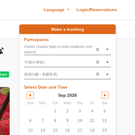
Language
Login/Reservations
Make a booking
Participants
Adults (Junior high school students and
な
0
above)
0
子供(小学生)
0
幼児(3歳～未就学児)
Select Date and Time
Sep 2026
Sun
Mon
Tue
Wed
Thu
Fri
Sat
1
2
3
4
5
6
7
8
9
10
11
12
13
14
15
16
17
18
19