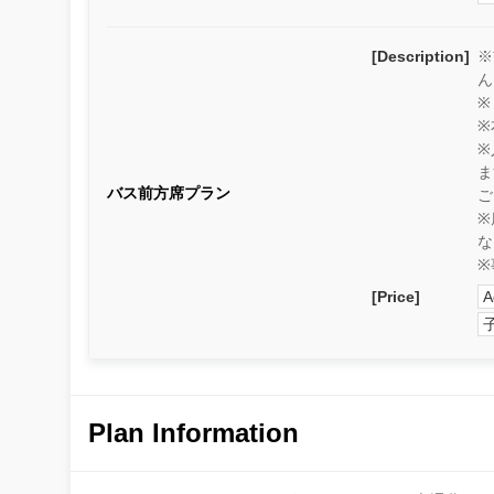
[Description]
※
ん
※
※
※
ま
バス前方席プラン
ご
※
な
※
[Price]
A
Plan Information