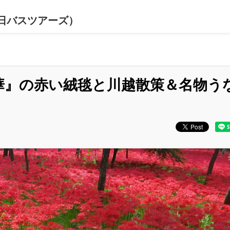
日バスツアーズ）
華』の赤い絨毯と川越散策＆名物う