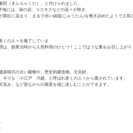
着田（きんちゃくだ）」と付けられました。
た平地には、菜の花、コスモスなどの花々が咲き、
が真紅に染まり、まるで赤い絨毯(じゅうたん)を敷き詰めたようで人気
多くの人々を魅了していま
気料理のひとつ！ここではうな重をお召し上がり
建築様式の古い建物や、歴史的建造物、文化財、
。今でも「小江戸 川越」と呼ばれ多くの人々から愛されています。
町並み」など昔ながらの風景を感じ楽しむことができます。
○
○