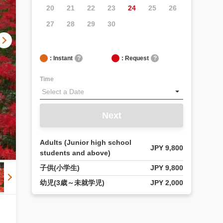
20
21
22
23
24
25
26
27
28
29
30
: Instant
?
: Request
?
Time
Next
Adults (Junior high school
JPY 9,800
students and above)
子供(小学生)
JPY 9,800
幼児(3歳～未就学児)
JPY 2,000