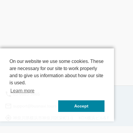
日 7/22(水)・8/13(木)・8/25(火)・
ン】 山梨県産の食
10/26(月) 一粒万倍日：わずかな善行が万
やポトフ、チーズフ
倍にも膨らむとされる、最強の開運日
料理を60分間の食べ
10/1(木) 一粒万倍日：わずかな善行が万倍
畔の中でお食事をお
にも膨らむとされる、最強の開運日 天赦
【桔梗屋本社工場】
日：暦の中で最も良い大吉日とされる日
「桔梗信玄餅」の本
で、天が万物の罪を赦す日とされていま
め放題とお買い物！
す。 10/19(月) 大安：六曜の一つで、やっ
の信玄餅詰め放題を
てはいけないことが何もない日 寅の日：
そ並ばずにご案内さ
金色の縞模様が金運の象徴とされ、寅の日
本社工場の見学やア
On our website we use some cookies. These
は吉日の中でも最も金運を招く最強金運日
い物も楽しむことが
are necessary for our site to work properly
東国三社とは… 鹿島神宮・香取神宮・息
題の袋のサイズは約2
and to give us information about how our site
栖神社の3つの神社をまとめた呼び名で
【御坂農園グレープ
is used.
す。 江戸時代、お伊勢参りに次いで広く
一！山梨の「もも」
親しまれていた東国三社巡り。 茨城県と
「もも食べ放題」を
Learn more
03-6683-3665
千葉県にまたがる3つの神社を結ぶと三角
♪ 農家さんの手間
形ができ、 その内には強力なパワーが存
れて育った美味しい
support@busnavi.tours
Accept
在し、ご利益を授けてくれると言われてい
能下さい。 【里の駅いちのみや】 県下最
る 関東屈指のパワースポットです。 【鹿
大！山梨県の特産品
神奈川県横浜市神奈川区栄町1-1 KDX横浜ビル5Ｆ
島神宮】 600社ほどある鹿島神社の総本
駅です。4種(プレ
社。 日本建国・武道の神様「武甕槌大
コ・季節の味)のク
Hours: 9:00 am - 5:00 pm