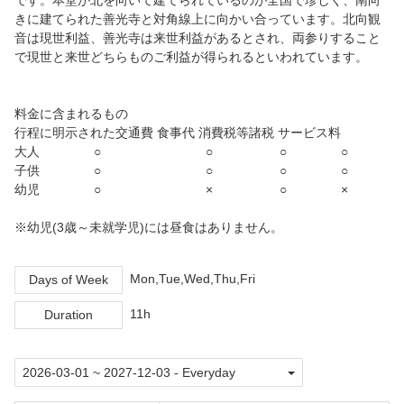
です。本堂が北を向いて建てられているのが全国で珍しく、南向
きに建てられた善光寺と対角線上に向かい合っています。北向観
音は現世利益、善光寺は来世利益があるとされ、両参りすること
で現世と来世どちらものご利益が得られるといわれています。
料金に含まれるもの
行程に明示された交通費 食事代 消費税等諸税 サービス料
大人 ○ ○ ○ ○
子供 ○ ○ ○ ○
幼児 ○ × ○ ×
※幼児(3歳～未就学児)には昼食はありません。
Mon,Tue,Wed,Thu,Fri
Days of Week
11h
Duration