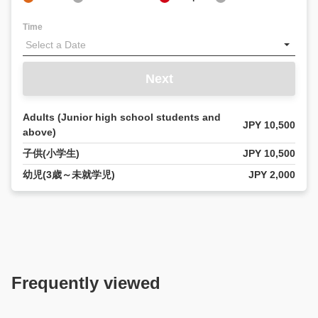
Time
Next
Adults (Junior high school students and
JPY 10,500
above)
子供(小学生)
JPY 10,500
幼児(3歳～未就学児)
JPY 2,000
Frequently viewed