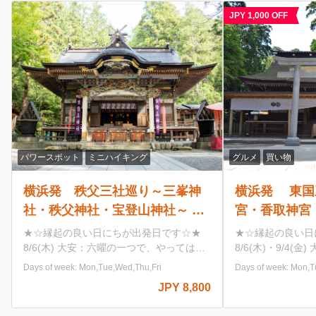
JPY 1,000 OFF
グルメ
買い物
グルメ
買い物
横浜発 東国三社巡り～鹿島神
横浜発 山梨も
宮・香取神宮・息栖神社～ 関東
桃を満喫！桃食
最大級のパワースポット神社巡
スツアー♪ ～
★☆縁起の良い日にちが出発日です☆★
【河口湖 ハーブガ
り 北総の小江戸「佐原」の自
信玄餅とクロワ
8/6(木)・9/4(金) 大安：六曜の一つで、や
に咲き誇るハーブと
ってはいけないことが何もない日 9/14(月)
と香りを全身で感じ
由散策もオススメ♪
題つき～
Days of week: Mon,Tue,Wed,Thu,Fri
Days of week:
一粒万倍日：わずかな善行が万倍にも膨ら
にぴったりな空間へ
JPY 9,980
むとされる、最強の開運日 大安：六曜の
園内では絶景の富士
JPY 8,980〜
一つで、やってはいけないことが何もない
かも！ 【桔梗屋河口湖フラワーガーデ