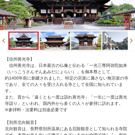
【信州善光寺】
信州善光寺は、日本最古の仏像と伝わる「一光三尊阿弥陀如来
（いっこうさんぞんあみだにょらい）」を御本尊として、
約1400年前に創建されました。特定の宗派に属さない無宗派の寺
であり、全ての人々を受け入れる寺として全国に知られていま
す。
また、昔から「遠くとも一度は詣れ善光寺」「一生に一度は善光
寺詣り」といわれ、国内外から多くの人々が参拝に訪れます。
※参拝料・法要料は別途必要です
【別所北向観音】
北向観音は、長野県別所温泉にある厄除観音として知られる寺院