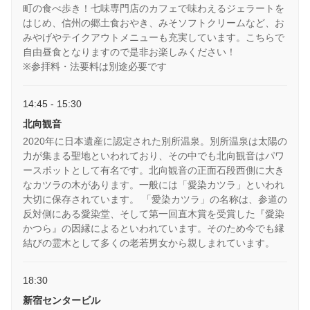
町の食べ歩き！七味専門店のカフェで味わえるジェラートを
はじめ、信州の郷土食おやき、みそソフトクリームなど、お
みやげやテイクアウトメニューも充実しています。こちらで
自由昼食となりますので是非お楽しみください！
※参拝料・法要料は別途必要です
14:45 - 15:30
北向観音
2020年に日本遺産に認定された別所温泉。別所温泉は太陽の
力が集まる聖地といわれており、その中でも北向観音はパワ
ースポットとして有名です。北向観音の正面石段西側に大き
なカツラの木があります。一般には「愛染カツラ」といわれ
大切に保存されています。 「愛染カツラ」の名称は、参道の
反対側にある愛染堂、そして第一回直木賞を受賞した『愛染
かつら』の因縁によるといわれています。そのため今でも縁
結びの霊木として多くの老若男女から親しまれています。
18:30
新宿センタービル