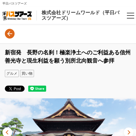
平日バスツアーズ
株式会社ドリームワールド（平日バ
スツアーズ）
Language
日本語
新宿発 長野の名刹！極楽浄土へのご利益ある信州
English
善光寺と現生利益を願う別所北向観音へ参拝
グルメ
買い物
Login/Reservations