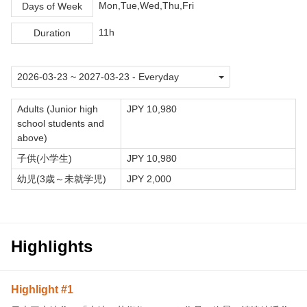
Mon,Tue,Wed,Thu,Fri
Days of Week
11h
Duration
Adults (Junior high
JPY 10,980
school students and
above)
子供(小学生)
JPY 10,980
幼児(3歳～未就学児)
JPY 2,000
Highlights
Highlight #1