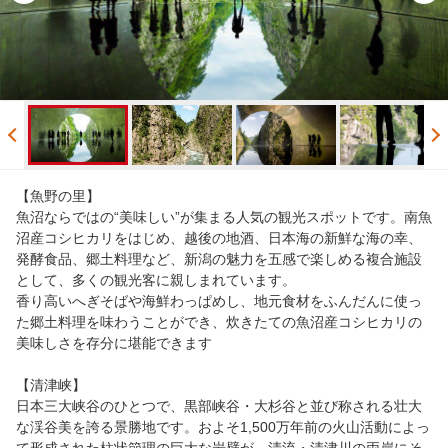
【魚野の里】
魚沼ならではの“美味しい”が集まる人気の観光スポットです。南魚
沼産コシヒカリをはじめ、越後の地酒、日本海の新鮮な海の幸、
発酵食品、郷土料理など、新潟の魅力を五感で楽しめる複合施設
として、多くの観光客に親しまれています。
香り高いへぎそばや海鮮わっぱめし、地元食材をふんだんに使っ
た郷土料理を味わうことができ、炊きたての魚沼産コシヒカリの
美味しさを存分に堪能できます
【清津峡】
日本三大峡谷のひとつで、黒部峡谷・大杉谷と並び称される壮大
な渓谷美を誇る景勝地です。およそ1,500万年前の火山活動によっ