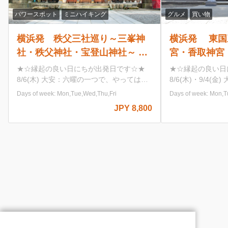
ミニハイキング
グルメ
買い物
父三社巡り～三峯神
横浜発 東国三社巡り～鹿島
社・宝登山神社～ 関
宮・香取神宮・息栖神社～ 関
1のパワースポット巡
最大級のパワースポット神社
日にちが出発日です☆★
★☆縁起の良い日にちが出発日です☆
り 北総の小江戸「佐原」の
安：六曜の一つで、やってはい
8/6(木)・9/4(金) 大安：六曜の一つで
14(月) 大安：
ってはいけないことが何もない日 9/14(月)
由散策もオススメ♪
n,Tue,Wed,Thu,Fri
Days of week: Mon,Tue,Wed,Thu,Fri
やってはいけないことが何
一粒万倍日：わずかな善行が万倍にも
JPY 9,
JPY 8,800
万倍日：わずかな善行が万
むとされる、最強の開運日 大安：六曜
JPY 8,9
される、最強の開運日
一つで、やってはいけないことが何も
5(火)・10/14(水)・
日 7/22(水)・8/13(木)・8/25(火)・
/4(水)・11/19(木) 一粒万倍
10/26(月) 一粒万倍日：わずかな善行
行が万倍にも膨らむとされ
倍にも膨らむとされる、最強の開運日
日：暦の
10/1(木) 一粒万倍日：わずかな善行が
吉日とされる日で、天が万
にも膨らむとされる、最強の開運日 天
ています。 10/1(木)
日：暦の中で最も良い大吉日とされる
ずかな善行が万倍にも膨ら
で、天が万物の罪を赦す日とされてい
強の開運日 天赦日：暦の
す。 10/19(月) 大安：六曜の一つで、やっ
吉日とされる日で、天が万
てはいけないことが何もない日 寅の日