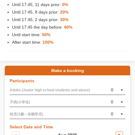
Until 17:45, 11 days prior:
0%
Until 17:45, 8 days prior:
20%
Until 17:45, 2 days prior:
30%
Until 17:45 the day before:
40%
Until start time:
50%
After start time:
100%
Make a booking
Participants
0
Adults (Junior high school students and above)
0
子供(小学生)
0
幼児(3歳～未就学児)
Select Date and Time
Aug 2026