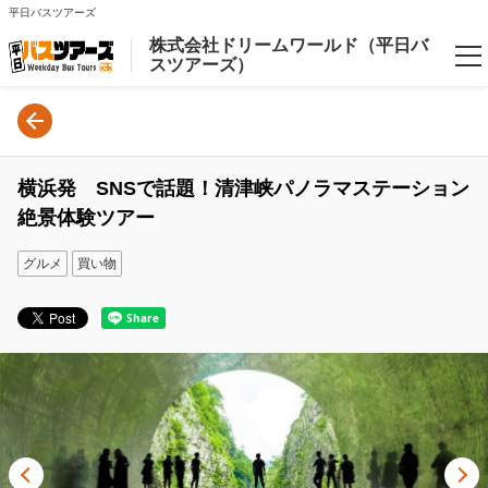
平日バスツアーズ
株式会社ドリームワールド（平日バ
スツアーズ）
Language
日本語
横浜発 SNSで話題！清津峡パノラマステーション
English
絶景体験ツアー
グルメ
買い物
Login/Reservations