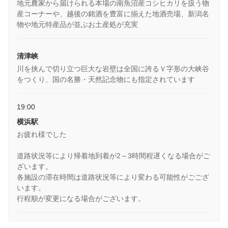
地元農家から届けられる本場の南魚沼産コシヒカリを扱う物
産コーナーや、越後の銘酒を豊富に揃えた地酒売場、新潟名
物や地元特産品が並ぶお土産処が充実
清津峡
川を挟んで切り立つ巨大な岩壁は全国に誇るＶ字形の大峡谷
をつくり、国の名勝・天然記念物にも指定されています
19:00
横浜駅
お疲れ様でした
道路状況等により帰着地到着が2～3時間程遅くなる場合がご
ざいます。
各施設の滞在時間は道路状況等により変わる可能性がごござ
います。
行程順が変更になる場合がございます。