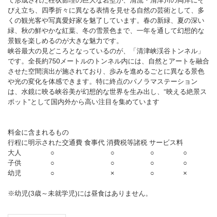
て形成された柱状節理の巨大な岩壁が、清流・清津川の両岸にそ
びえ立ち、四季折々に異なる表情を見せる自然の芸術として、多
くの観光客や写真愛好家を魅了しています。春の新緑、夏の深い
緑、秋の鮮やかな紅葉、冬の雪景色まで、一年を通して幻想的な
景観を楽しめるのが大きな魅力です。
峡谷最大の見どころとなっているのが、「清津峡渓谷トンネル」
です。全長約750メートルのトンネル内には、自然とアートを融合
させた空間演出が施されており、歩みを進めるごとに異なる景色
や光の変化を体感できます。特に終点のパノラマステーション
は、水鏡に映る峡谷美が幻想的な世界を生み出し、“映える絶景ス
ポット”として国内外から高い注目を集めています
料金に含まれるもの
行程に明示された交通費 食事代 消費税等諸税 サービス料
大人 ○ ○ ○ ○
子供 ○ ○ ○ ○
幼児 ○ × ○ ×
※幼児(3歳～未就学児)には昼食はありません。