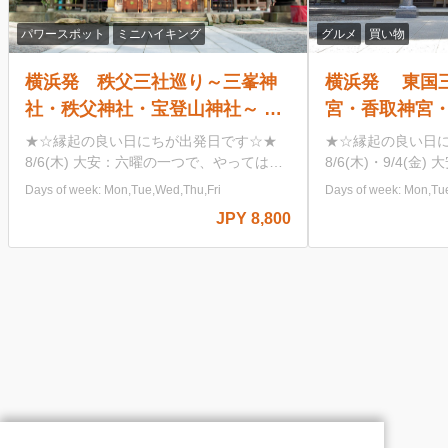
グルメ
買い物
グルメ
買い物
横浜発 東国三社巡り～鹿島神
横浜発 山梨も
宮・香取神宮・息栖神社～ 関東
桃を満喫！桃食
最大級のパワースポット神社巡
スツアー♪ ～
★☆縁起の良い日にちが出発日です☆★
【河口湖 ハーブガ
り 北総の小江戸「佐原」の自
信玄餅とクロワ
8/6(木)・9/4(金) 大安：六曜の一つで、や
に咲き誇るハーブと
ってはいけないことが何もない日 9/14(月)
と香りを全身で感じ
由散策もオススメ♪
題つき～
Days of week: Mon,Tue,Wed,Thu,Fri
Days of week:
一粒万倍日：わずかな善行が万倍にも膨ら
にぴったりな空間へ
JPY 9,980
むとされる、最強の開運日 大安：六曜の
園内では絶景の富士
JPY 8,980〜
一つで、やってはいけないことが何もない
かも！ 【桔梗屋河口湖フラワーガーデ
日 7/22(水)・8/13(木)・8/25(火)・
ン】 山梨県産の食
10/26(月) 一粒万倍日：わずかな善行が万
やポトフ、チーズフ
倍にも膨らむとされる、最強の開運日
料理を60分間の食べ
10/1(木) 一粒万倍日：わずかな善行が万倍
畔の中でお食事をお
にも膨らむとされる、最強の開運日 天赦
【桔梗屋本社工場】
日：暦の中で最も良い大吉日とされる日
「桔梗信玄餅」の本
で、天が万物の罪を赦す日とされていま
め放題とお買い物！
す。 10/19(月) 大安：六曜の一つで、やっ
の信玄餅詰め放題を
てはいけないことが何もない日 寅の日：
そ並ばずにご案内さ