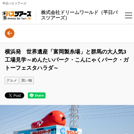
平日バスツアーズ
株式会社ドリームワールド（平日バ
スツアーズ）
Language
日本語
横浜発 世界遺産「富岡製糸場」と群馬の大人気3
English
工場見学～めんたいパーク・こんにゃくパーク・ガ
トーフェスタハラダ～
Login/Reservations
グルメ
買い物