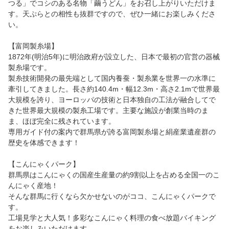
つる」でコシのある名物「繭うどん」をお召し上がりいただけま
す。天ぷらとの相性も抜群ですので、ぜひ一緒にお楽しみくださ
い。
【富岡製糸場】
1872年(明治5年)に明治政府が設立した、日本で最初の官営の器械
製糸場です。
製糸技術開発の最先端として国内養蚕・製糸業を世界一の水準に
牽引してきました。長さ約140.4m・幅12.3m・高さ2.1mで世界最
大規模を誇り、ヨーロッパの技術と日本独自の工法が融合してで
きた世界最大規模の製糸工場です。主要な施設が創業当時のま
ま、ほぼ完全に残されています。
専用ガイド付の案内で群馬県が誇る富岡製糸場と絹産業遺産群の
歴史を体感できます！
【こんにゃくパーク】
群馬県はこんにゃくの国産生産量の約9割以上を占める全国一のこ
んにゃく産地！
そんな群馬に行くなら欠かせないのがココ、こんにゃくパークで
す。
工場見学と大人気！多彩なこんにゃく料理の食べ放題バイキング
をお楽しみいただけます。