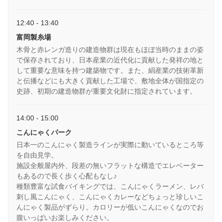
12:40 - 13:40
富岡製糸場
木骨と赤レンガ造りの建造物群は現在もほぼ当時のままの姿
で保存されており、日本産業の近代化に貢献した発祥の地と
して重要な意味を持つ建築物です。また、絹産業の技術革新
と伝播などにも大きく貢献した工場で、敷地全体が国指定の
史跡、初期の建造物群が重要文化財に指定されています。
14:00 - 15:00
こんにゃくパーク
日本一のこんにゃく製造ラインが実際に動いているところ等
を自由見学。
施設全般屋内外、段差の無いフラットな構造でエレベーター
もあるので長く歩く心配もなし♪
種類豊富な試食バイキングでは、こんにゃくラーメン、レバ
刺し風こんにゃく、こんにゃくカレーなどちょっと珍しいこ
んにゃく製品がずらり。カロリーが低いこんにゃくなのでお
腹いっぱいお楽しみください。