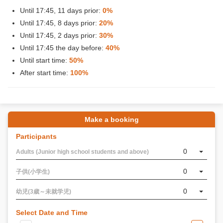
Until 17:45, 11 days prior:
0%
Until 17:45, 8 days prior:
20%
Until 17:45, 2 days prior:
30%
Until 17:45 the day before:
40%
Until start time:
50%
After start time:
100%
Make a booking
Participants
0
Adults (Junior high school students and above)
0
子供(小学生)
0
幼児(3歳～未就学児)
Select Date and Time