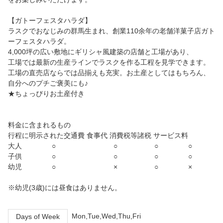
【ガトーフェスタハラダ】
ラスクでおなじみの群馬生まれ、創業110余年の老舗洋菓子店ガト
ーフェスタハラダ。
4,000坪の広い敷地にギリシャ風建築の店舗と工場があり、
工場では最新の生産ラインでラスクを作る工程を見学できます。
工場の直売店ならでは品揃えも充実。お土産としてはもちろん、
自分へのプチご褒美にも♪
★ちょっぴりお土産付き
料金に含まれるもの
行程に明示された交通費 食事代 消費税等諸税 サービス料
大人 ○ ○ ○ ○
子供 ○ ○ ○ ○
幼児 ○ × ○ ×
※幼児(3歳)には昼食はありません。
Mon,Tue,Wed,Thu,Fri
Days of Week