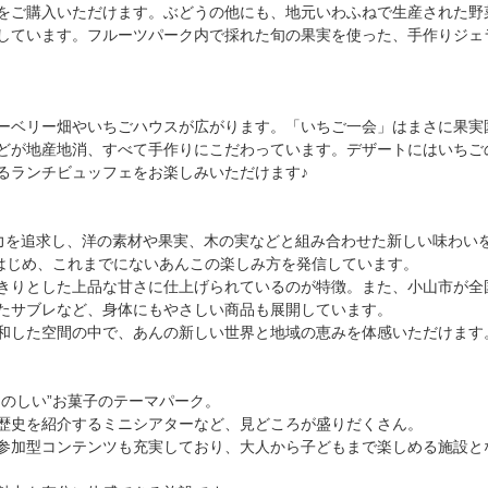
をご購入いただけます。ぶどうの他にも、地元いわふねで生産された野
しています。フルーツパーク内で採れた旬の果実を使った、手作りジェ
ーベリー畑やいちごハウスが広がります。「いちご一会」はまさに果実
どが地産地消、すべて手作りにこだわっています。デザートにはいちご
るランチビュッフェをお楽しみいただけます♪
魅力を追求し、洋の素材や果実、木の実などと組み合わせた新しい味わい
をはじめ、これまでにないあんこの楽しみ方を発信しています。
きりとした上品な甘さに仕上げられているのが特徴。また、小山市が全
たサブレなど、身体にもやさしい商品も展開しています。
和した空間の中で、あんの新しい世界と地域の恵みを体感いただけます
のしい”お菓子のテーマパーク。
歴史を紹介するミニシアターなど、見どころが盛りだくさん。
参加型コンテンツも充実しており、大人から子どもまで楽しめる施設と