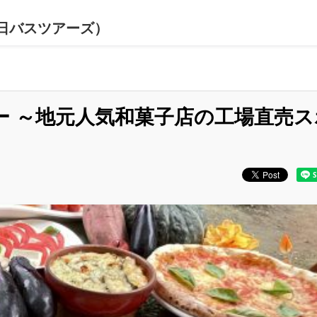
日バスツアーズ）
ー ～地元人気和菓子店の工場直売ス