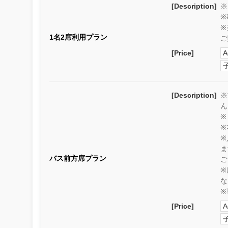
[Description]
※
※
※
1名2席利用プラン
ご
[Price]
A
[Description]
※
ん
※
※
※
ま
バス前方席プラン
ご
※
な
※
[Price]
A