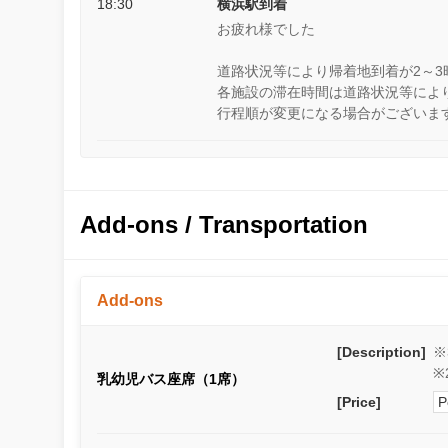
18:30
横浜駅到着
お疲れ様でした
道路状況等により帰着地到着が2～
各施設の滞在時間は道路状況等によ
行程順が変更になる場合がございま
Add-ons / Transportation
Add-ons
[Description]
※
※
乳幼児バス座席（1席）
[Price]
P