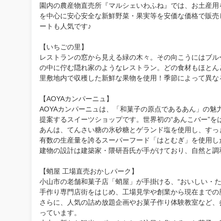
園内の農産物直売所『マルシェいわふね』では、お土産用
を中心に安心安全な新鮮野菜・果実等を安価な価格で販売
ートも人気です♪
【いちごの里】
レストランの窓から見える緑の木々。その向こうにはブル
の中に佇む隠れ家のようなレストラン。どの食材もほとん
里敷地内で収穫した新鮮な果物を使用！季節によって異な
【AOYAカンパーニュ】
AOYAカンパーニュは、「和菓子の原点であるあん」の
提案するスイーツショップです。世界初の“あんこバー”
あんは、てんさい糖の氷砂糖とゲランド塩を使用し、すっ
有数の生産量を誇るスーパーフード「はとむぎ」を使用し
建物の設計は建築家・隈研吾氏が手がけており、自然と調
【蛸屋 工場直売おかしパーク】
小山市の老舗和菓子店「蛸屋」が手掛ける、“おいしい・た
手作り専門店街をはじめ、工場見学や創業から現在までの
さらに、人気の詰め放題企画やお菓子作り体験教室など、
っています。