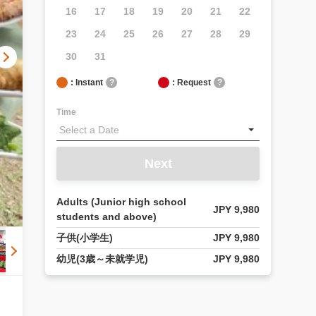
16
17
18
19
20
21
22
23
24
25
26
27
28
29
30
31
: Instant
?
: Request
?
Time
Next
Adults (Junior high school
JPY 9,980
students and above)
子供(小学生)
JPY 9,980
幼児(3歳～未就学児)
JPY 9,980