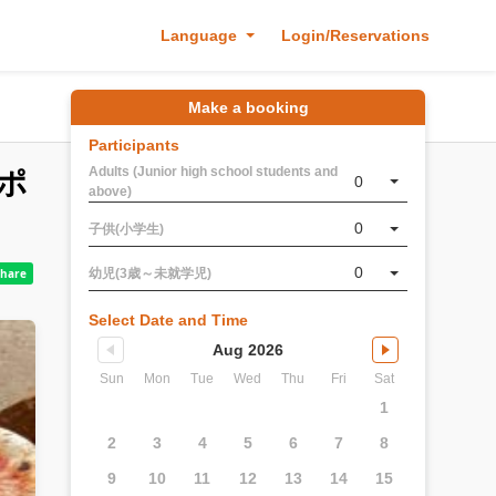
Language
Login/Reservations
Make a booking
Participants
Adults (Junior high school students and
ポ
0
above)
0
子供(小学生)
0
幼児(3歳～未就学児)
Select Date and Time
Aug 2026
Sun
Mon
Tue
Wed
Thu
Fri
Sat
1
2
3
4
5
6
7
8
9
10
11
12
13
14
15