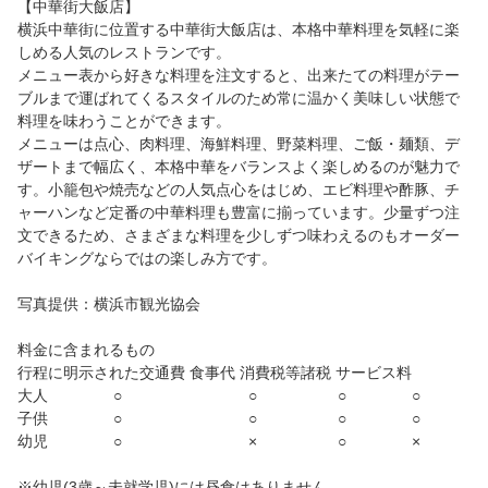
【中華街大飯店】
横浜中華街に位置する中華街大飯店は、本格中華料理を気軽に楽
しめる人気のレストランです。
メニュー表から好きな料理を注文すると、出来たての料理がテー
ブルまで運ばれてくるスタイルのため常に温かく美味しい状態で
料理を味わうことができます。
メニューは点心、肉料理、海鮮料理、野菜料理、ご飯・麺類、デ
ザートまで幅広く、本格中華をバランスよく楽しめるのが魅力で
す。小籠包や焼売などの人気点心をはじめ、エビ料理や酢豚、チ
ャーハンなど定番の中華料理も豊富に揃っています。少量ずつ注
文できるため、さまざまな料理を少しずつ味わえるのもオーダー
バイキングならではの楽しみ方です。
写真提供：横浜市観光協会
料金に含まれるもの
行程に明示された交通費 食事代 消費税等諸税 サービス料
大人 ○ ○ ○ ○
子供 ○ ○ ○ ○
幼児 ○ × ○ ×
※幼児(3歳～未就学児)には昼食はありません。