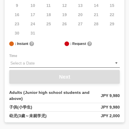
9
10
11
12
13
14
15
16
17
18
19
20
21
22
23
24
25
26
27
28
29
30
31
: Instant
?
: Request
?
Time
Next
Adults (Junior high school students and
JPY 9,980
above)
子供(小学生)
JPY 9,980
幼児(3歳～未就学児)
JPY 2,000