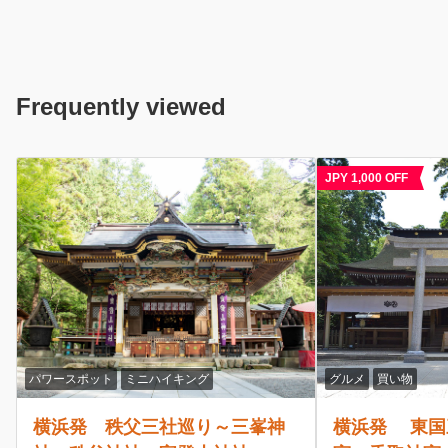
Frequently viewed
JPY 1,000 OFF
グルメ
買い物
グルメ
買い物
横浜発 東国三社巡り～鹿島神
横浜発 山梨も