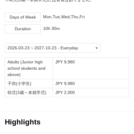
Mon,Tue,Wed,Thu,Fri
Days of Week
10h 30m
Duration
Adults (Junior high
JPY 9,980
school students and
above)
子供(小学生)
JPY 9,980
幼児(3歳～未就学児)
JPY 2,000
Highlights