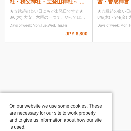
宮・香取神宮・息栖神社～ 関東
桃を満喫！桃食
最大級のパワースポット神社巡
スツアー♪ ～
★☆縁起の良い日にちが出発日です☆★
【河口湖 ハーブガ
り 北総の小江戸「佐原」の自
信玄餅とクロワ
8/6(木)・9/4(金) 大安：六曜の一つで、や
に咲き誇るハーブと
ってはいけないことが何もない日 9/14(月)
と香りを全身で感じ
由散策もオススメ♪
題つき～
Days of week: Mon,Tue,Wed,Thu,Fri
Days of week:
一粒万倍日：わずかな善行が万倍にも膨ら
にぴったりな空間へ
JPY 9,980
むとされる、最強の開運日 大安：六曜の
園内では絶景の富士
JPY 8,980〜
一つで、やってはいけないことが何もない
かも！ 【桔梗屋河口湖フラワーガーデ
日 7/22(水)・8/13(木)・8/25(火)・
ン】 山梨県産の食
10/26(月) 一粒万倍日：わずかな善行が万
やポトフ、チーズフ
倍にも膨らむとされる、最強の開運日
料理を60分間の食べ
10/1(木) 一粒万倍日：わずかな善行が万倍
畔の中でお食事をお
にも膨らむとされる、最強の開運日 天赦
【桔梗屋本社工場】
日：暦の中で最も良い大吉日とされる日
「桔梗信玄餅」の本
で、天が万物の罪を赦す日とされていま
め放題とお買い物！
す。 10/19(月) 大安：六曜の一つで、やっ
の信玄餅詰め放題を
てはいけないことが何もない日 寅の日：
そ並ばずにご案内さ
金色の縞模様が金運の象徴とされ、寅の日
本社工場の見学やア
On our website we use some cookies. These
は吉日の中でも最も金運を招く最強金運日
い物も楽しむことが
are necessary for our site to work properly
東国三社とは… 鹿島神宮・香取神宮・息
題の袋のサイズは約2
and to give us information about how our site
栖神社の3つの神社をまとめた呼び名で
【御坂農園グレープ
is used.
す。 江戸時代、お伊勢参りに次いで広く
一！山梨の「もも」