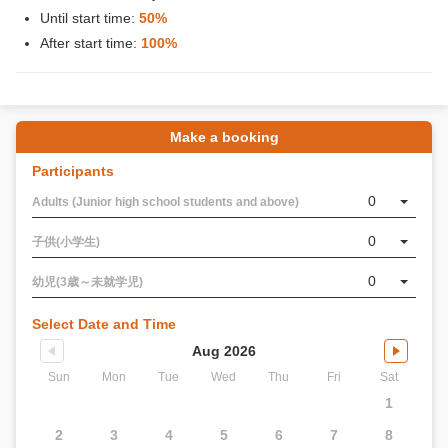
Until start time:
50%
After start time:
100%
Make a booking
Participants
0
Adults (Junior high school students and above)
0
子供(小学生)
0
幼児(3歳～未就学児)
Select Date and Time
Aug 2026
Sun
Mon
Tue
Wed
Thu
Fri
Sat
1
2
3
4
5
6
7
8