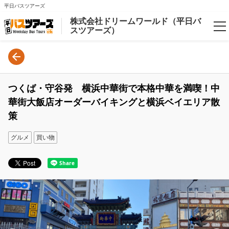
平日バスツアーズ
株式会社ドリームワールド（平日バ
スツアーズ）
Language
日本語
つくば・守谷発 横浜中華街で本格中華を満喫！中
English
華街大飯店オーダーバイキングと横浜ベイエリア散
策
Login/Reservations
グルメ
買い物