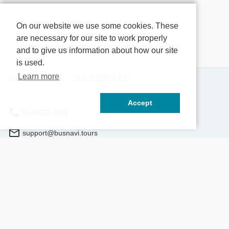
で
は吉日の中でも最も金運を招く最強金運日
い物も楽しむこ
利
東国三社とは… 鹿島神宮・香取神宮・息
題の袋のサイズは
う
栖神社の3つの神社をまとめた呼び名で
【御坂農園グレ
On our website we use some cookies. These
参
す。 江戸時代、お伊勢参りに次いで広く
一！山梨の「も
are necessary for our site to work properly
親しまれていた東国三社巡り。 茨城県と
「もも食べ放題
and to give us information about how our site
る
千葉県にまたがる3つの神社を結ぶと三角
♪ 農家さんの
is used.
商
形ができ、 その内には強力なパワーが存
れて育った美味
Learn more
益
在し、ご利益を授けてくれると言われてい
能下さい。 【里の駅いちのみや】 県下最
旅行業登録・約款
個人情報保護方針
る 関東屈指のパワースポットです。 【鹿
大！山梨県の特
す
島神宮】 600社ほどある鹿島神社の総本
駅です。4種(
Accept
あ
社。 日本建国・武道の神様「武甕槌大
コ・季節の味)
03-6683-3665
ッ
神」を御祭神とし、 源頼朝や徳川家康も
を体験！袋の上
り
参拝したそうです。 必勝祈願や勝利祈願
めいいっぱい詰
support@busnavi.tours
ち
などにご利益があるといわれています。
は、地元特産野
【息栖神社】 こんもりとした木立の中に
など多数取り扱って
予約する
神奈川県横浜市神奈川区栄町1-1 KDX横浜ビル5Ｆ
ビ
静かな佇まいの息栖神社。 岐神(くなどの
まれるもの 行
かみ)を主神とし、 湧き出る清水は日本三
代 消費税等諸税
営業時間（現地時間）：9:00 - 17:00
霊泉の一つに数えられている大鳥居(一の
○
○
鳥居)の両脇に二つの井戸があります。
○ ○ 子供 ○
【香取神宮】 400社ほどある香取神社の総
○
本社。 神社の歴史は古く創建は約2600年
○ 幼児 ○ ×
旅行業登録票
旅行業約款
特定商取引法
以上も前で 日本の初代天皇でもある神武
○ × ※幼児(