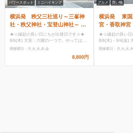
グルメ
買い物
グルメ
買い物
横浜発 東国三社巡り～鹿島神
横浜発 山
関
宮・香取神宮・息栖神社～ 関東
桃を満喫！
巡
最大級のパワースポット神社巡
スツアー♪
★☆縁起の良い日にちが出発日です☆★
【河口湖 ハー
り 北総の小江戸「佐原」の自
信玄餅とク
い
8/6(木)・9/4(金) 大安：六曜の一つで、や
に咲き誇るハー
ってはいけないことが何もない日 9/14(月)
と香りを全身で
由散策もオススメ♪
題つき～
開催曜日：月,火,水,木,金
開催曜日：
何
一粒万倍日：わずかな善行が万倍にも膨ら
にぴったりな空
9,980円
0円
万
むとされる、最強の開運日 大安：六曜の
園内では絶景の
8,980円〜
一つで、やってはいけないことが何もない
かも！ 【桔梗屋河口湖フラワーガーデ
日 7/22(水)・8/13(木)・8/25(火)・
ン】 山梨県産
倍
10/26(月) 一粒万倍日：わずかな善行が万
やポトフ、チー
れ
倍にも膨らむとされる、最強の開運日
料理を60分間
10/1(木) 一粒万倍日：わずかな善行が万倍
畔の中でお食事
万
にも膨らむとされる、最強の開運日 天赦
【桔梗屋本社工
日：暦の中で最も良い大吉日とされる日
「桔梗信玄餅」
ら
で、天が万物の罪を赦す日とされていま
め放題とお買い
の
す。 10/19(月) 大安：六曜の一つで、やっ
の信玄餅詰め放
万
てはいけないことが何もない日 寅の日：
そ並ばずにご案
金色の縞模様が金運の象徴とされ、寅の日
本社工場の見学