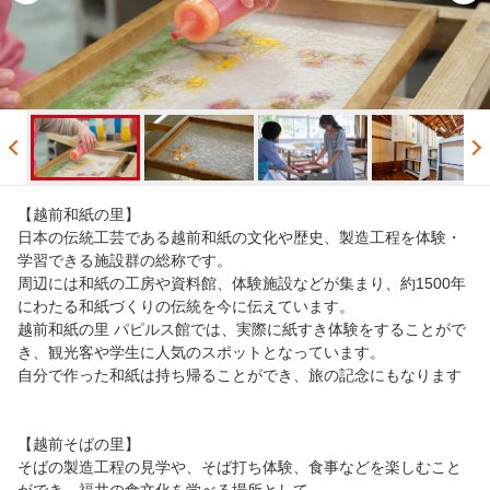
【越前和紙の里】
日本の伝統工芸である越前和紙の文化や歴史、製造工程を体験・
学習できる施設群の総称です。
周辺には和紙の工房や資料館、体験施設などが集まり、約1500年
にわたる和紙づくりの伝統を今に伝えています。
越前和紙の里 パピルス館では、実際に紙すき体験をすることがで
き、観光客や学生に人気のスポットとなっています。
自分で作った和紙は持ち帰ることができ、旅の記念にもなります
【越前そばの里】
そばの製造工程の見学や、そば打ち体験、食事などを楽しむこと