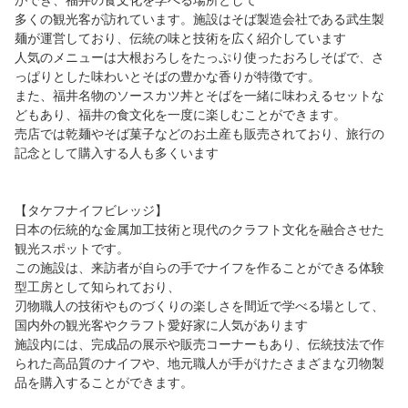
ができ、福井の食文化を学べる場所として
多くの観光客が訪れています。施設はそば製造会社である武生製
麺が運営しており、伝統の味と技術を広く紹介しています
人気のメニューは大根おろしをたっぷり使ったおろしそばで、さ
っぱりとした味わいとそばの豊かな香りが特徴です。
また、福井名物のソースカツ丼とそばを一緒に味わえるセットな
どもあり、福井の食文化を一度に楽しむことができます。
売店では乾麺やそば菓子などのお土産も販売されており、旅行の
記念として購入する人も多くいます
【タケフナイフビレッジ】
日本の伝統的な金属加工技術と現代のクラフト文化を融合させた
観光スポットです。
この施設は、来訪者が自らの手でナイフを作ることができる体験
型工房として知られており、
刃物職人の技術やものづくりの楽しさを間近で学べる場として、
国内外の観光客やクラフト愛好家に人気があります
施設内には、完成品の展示や販売コーナーもあり、伝統技法で作
られた高品質のナイフや、地元職人が手がけたさまざまな刃物製
品を購入することができます。