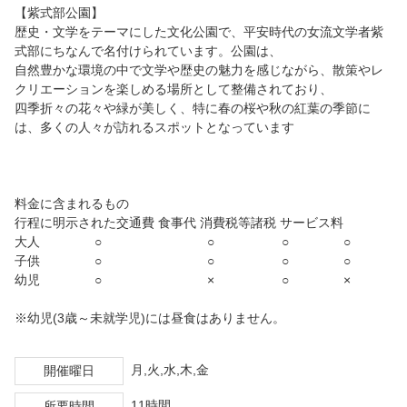
【紫式部公園】
歴史・文学をテーマにした文化公園で、平安時代の女流文学者紫
式部にちなんで名付けられています。公園は、
自然豊かな環境の中で文学や歴史の魅力を感じながら、散策やレ
クリエーションを楽しめる場所として整備されており、
四季折々の花々や緑が美しく、特に春の桜や秋の紅葉の季節に
は、多くの人々が訪れるスポットとなっています
料金に含まれるもの
行程に明示された交通費 食事代 消費税等諸税 サービス料
大人 ○ ○ ○ ○
子供 ○ ○ ○ ○
幼児 ○ × ○ ×
※幼児(3歳～未就学児)には昼食はありません。
月,火,水,木,金
開催曜日
11時間
所要時間