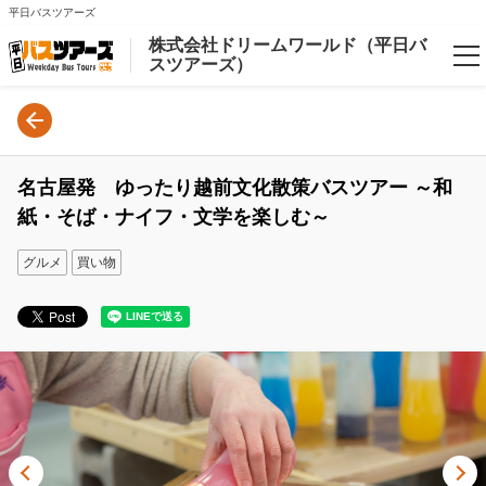
平日バスツアーズ
株式会社ドリームワールド（平日バ
スツアーズ）
言語
日本語
名古屋発 ゆったり越前文化散策バスツアー ～和
English
紙・そば・ナイフ・文学を楽しむ～
ご案内
グルメ
買い物
みはらしと絶景の巡礼ツアー♪～富士山五合目・ハーブ庭園・河口湖ハーブフェスティバル～［A279-Y］
ログイン/予約確認