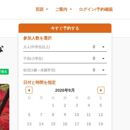
言語
ご案内
ログイン/予約確認
今すぐ予約する
参加人数を選択
な
0
大人(中学生以上)
0
子供(小学生)
0
幼児(3歳～未就学児)
日付と時間を指定
2026年9月
日
月
火
水
木
金
土
1
2
3
4
5
6
7
8
9
10
11
12
13
14
15
16
17
18
19