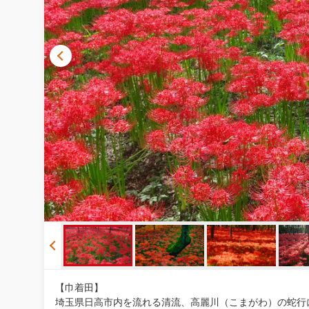
【巾着田】
埼玉県日高市内を流れる清流、高麗川（こまがわ）の蛇行