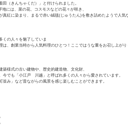
着田（きんちゃくだ）」と付けられました。
た平地には、菜の花、コスモスなどの花々が咲き、
が真紅に染まり、まるで赤い絨毯(じゅうたん)を敷き詰めたようで人気
多くの人々を魅了していま
気料理のひとつ！ここではうな重をお召し上がり
建築様式の古い建物や、歴史的建造物、文化財、
。今でも「小江戸 川越」と呼ばれ多くの人々から愛されています。
町並み」など昔ながらの風景を感じ楽しむことができます。
○
○