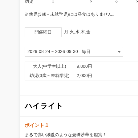
幼児 ○ × ○ 
※幼児(3歳～未就学児)には昼食はありません。
月,火,水,木,金
開催曜日
大人(中学生以上)
9,800円
幼児(3歳～未就学児)
2,000円
ハイライト
ポイント.1
まるで赤い絨毯のような曼珠沙華を鑑賞！