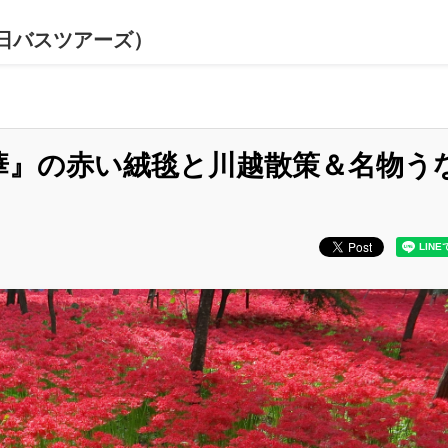
日バスツアーズ）
華』の赤い絨毯と川越散策＆名物う