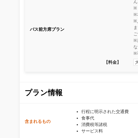
ん
※
※
※
ま
バス前方席プラン
ご
※
な
※
【料金】
プラン情報
行程に明示された交通費
食事代
含まれるもの
消費税等諸税
サービス料