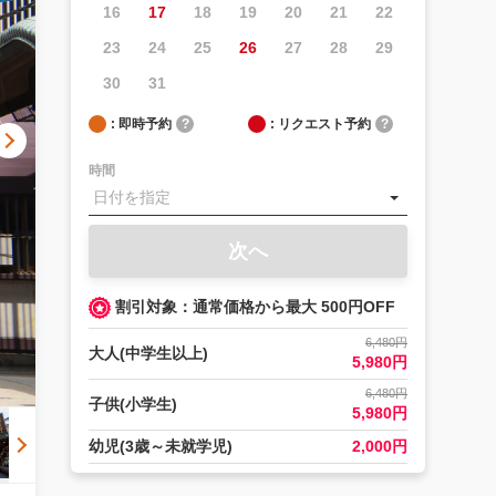
16
17
18
19
20
21
22
23
24
25
26
27
28
29
30
31
: 即時予約
?
: リクエスト予約
?
時間
次へ
割引対象：通常価格から最大 500円OFF
6,480円
大人(中学生以上)
5,980円
6,480円
子供(小学生)
5,980円
幼児(3歳～未就学児)
2,000円