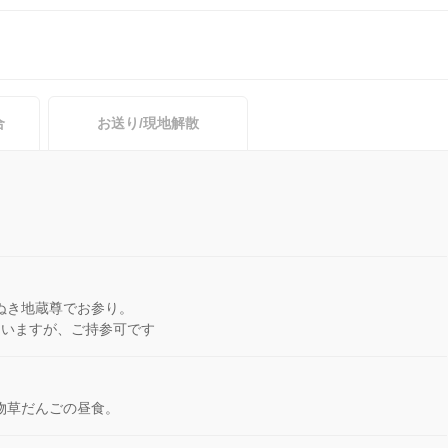
合
お送り/現地解散
ぬき地蔵尊でお参り。
ていますが、ご持参可です
物草だんごの昼食。