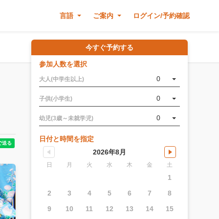
言語
ご案内
ログイン/予約確認
今すぐ予約する
参加人数を選択
、
0
大人(中学生以上)
0
子供(小学生)
0
幼児(3歳～未就学児)
日付と時間を指定
2026年8月
日
月
火
水
木
金
土
1
2
3
4
5
6
7
8
9
10
11
12
13
14
15