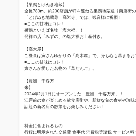
【巣鴨とげぬき地蔵】
全長780m、約200店舗が軒を連ねる巣鴨地蔵通り商店街
「とげぬき地蔵尊 髙岩寺」では、観音様に祈願！
■ここの甘味はコレ！
巣鴨といえば名物「塩大福」！
発祥の店「みずの」の塩大福お土産付き
【高木屋】
ご昼食は寅さんゆかりの「髙木屋」で、身も心も温まるお
■ここの甘味はコレ！
寅さんが愛した名物の「草だんご」。
【豊洲 千客万
2024年2月1日にオープンした「豊洲 千客万来」！
江戸前の食が楽しめる飲食店街や、
話題の新名所の散策をお楽しみください！
料金に含まれるもの
行程に明示された交通費 食事代 消費税等諸税 サービス料