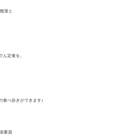
の散策と
。
でん定食を。
来
新鮮な旬の食材や珍味の食べ歩きができます
 添乗員