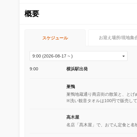
概要
お迎え場所/現地集
スケジュール
9:00
横浜駅出発
巣鴨
巣鴨地蔵通り商店街の散策と、とげ
※洗い観音タオルは100円で販売し
高木屋
名店「髙木屋」で、おでん定食と名