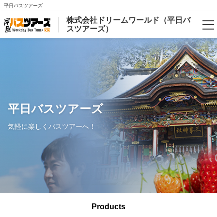
平日バスツアーズ
株式会社ドリームワールド（平日バ
スツアーズ）
Language
日本語
English
平日バスツアーズ
Login/Reservations
気軽に楽しくバスツアーへ！
Products